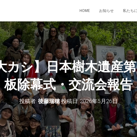
HOME
お知らせ
私たち
大カシ】日本樹木遺産第
板除幕式・交流会報告
投稿者:
後藤瑞穂
投稿日:
2026年5月26日