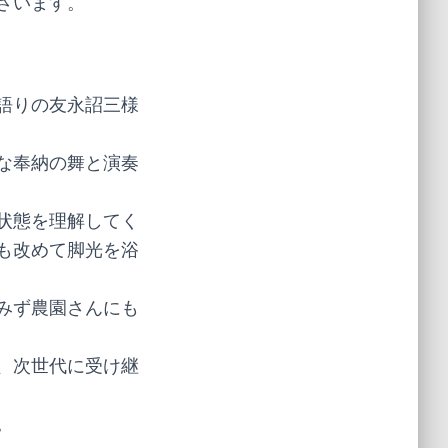
ざいます。
語りの友永詔三様
な奉納の舞と演奏
状態を理解してく
も改めて脚光を浴
みず農園さんにも
、次世代に受け継
。