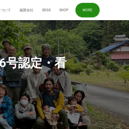
について
協賛会社
SDGS
SHOP
MORE
6号認定・看