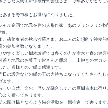
きました大樹生命保険株式会社さま、毎年ありがとうご
たあきる野市様もお世話になりました。
シャル企画で地元在住の人形作家、あのプリンプリン物
設置。
ま、篠笛奏者の秋吉沙羅さま、お二人の幻想的で神秘的
高の参加者数となりました。
りやすく楽しい樹木診断では多くの方が樹木と森の健康
甘茶と地元のお菓子で皆さんと懇談し、山抱きの大カシ
した。皆様とのご縁に感謝です。
当日の設営などの縁の下の力持ちになってくださったし
げます。
らしい自然、文化、歴史が融合してこの巨樹古木に宿り
心より祈っております。
結ぶ懸け橋となるよう協会活動を一層推進して参ります