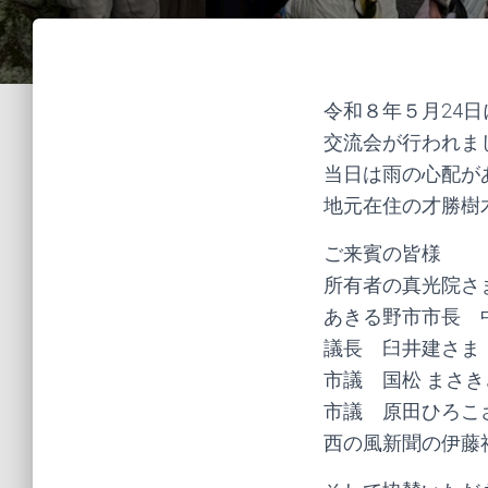
令和８年５月24
交流会が行われま
当日は雨の心配が
地元在住の才勝樹
ご来賓の皆様
所有者の真光院さ
あきる野市市長 
議長 臼井建さま
市議 国松 まさき
市議 原田ひろこ
西の風新聞の伊藤