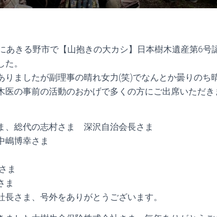
日にあきる野市で【山抱きの大カシ】日本樹木遺産第6号
した。
ありましたが副理事の晴れ女力(笑)でなんとか曇りのち
木医の事前の活動のおかげで多くの方にご出席いただき
ま、総代の志村さま 深沢自治会長さま
中嶋博幸さま
さま
さま
社長さま、号外をありがとうございます。