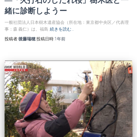
緒に診断しようー
一般社団法人日本樹木遺産協会（所在地：東京都中央区／代表理
事：森 義仁）は、福島
続きを読む…
投稿者:
後藤瑞穂
投稿日時:
1年
前