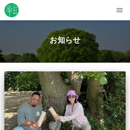
ナ
ビ
ゲ
ー
シ
お知らせ
ョ
ン
を
切
り
替
え