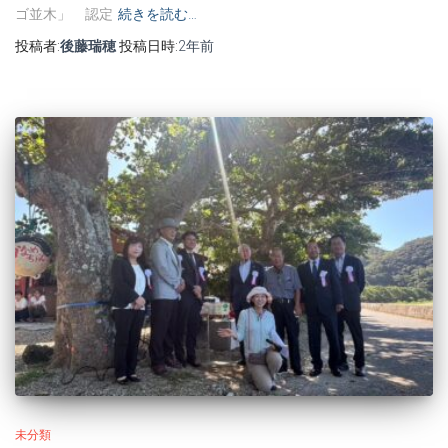
ゴ並木」 認定
続きを読む…
投稿者:
後藤瑞穂
投稿日時:
2年
前
未分類