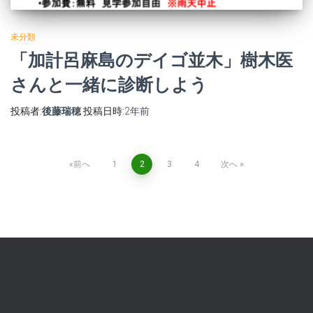
未分類
「加計呂麻島のデイゴ並木」樹木医
さんと一緒に診断しよう
投稿者:
後藤瑞穂
投稿日時:
2年
前
投
前へ
1
2
3
4
次へ
稿
ナ
ビ
ゲ