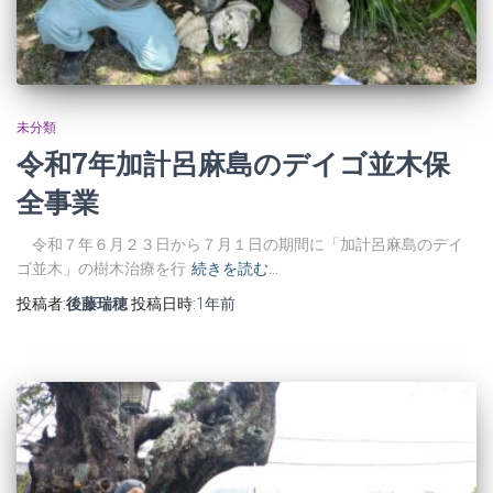
未分類
令和7年加計呂麻島のデイゴ並木保
全事業
令和７年６月２３日から７月１日の期間に「加計呂麻島のデイ
ゴ並木」の樹木治療を行
続きを読む…
投稿者:
後藤瑞穂
投稿日時:
1年
前