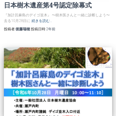
日本樹木遺産第4号認定除幕式
『加計呂麻島のデイゴ並木』 〜樹木医さんと一緒に診断しよう〜
去る10月28日に
続きを読む…
投稿者:
後藤瑞穂
投稿日時:
2年
前