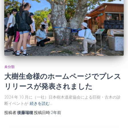
未分類
大樹生命様のホームページでプレス
リリースが発表されました
2024 年 10 月に（一社）日本樹木遺産協会による巨樹・古木の診
断イベントが
続きを読む…
投稿者:
後藤瑞穂
投稿日時:
2年
前