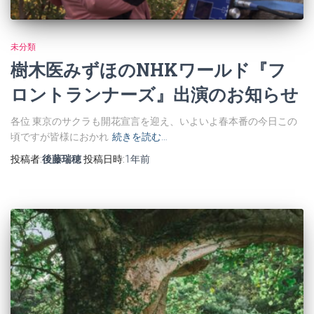
未分類
樹木医みずほのNHKワールド『フ
ロントランナーズ』出演のお知らせ
各位 東京のサクラも開花宣言を迎え、いよいよ春本番の今日この
頃ですが皆様におかれ
続きを読む…
投稿者:
後藤瑞穂
投稿日時:
1年
前