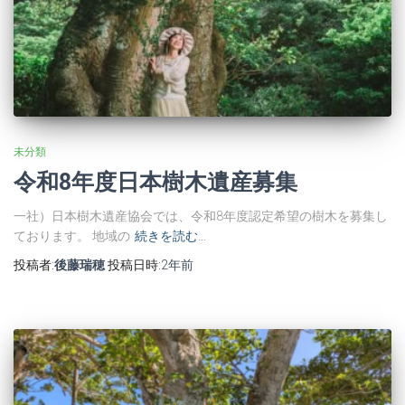
未分類
令和8年度日本樹木遺産募集
一社）日本樹木遺産協会では、令和8年度認定希望の樹木を募集し
ております。 地域の
続きを読む…
投稿者:
後藤瑞穂
投稿日時:
2年
前