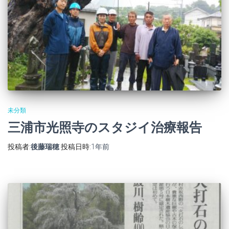
未分類
三浦市光照寺のスタジイ治療報告
投稿者:
後藤瑞穂
投稿日時:
1年
前