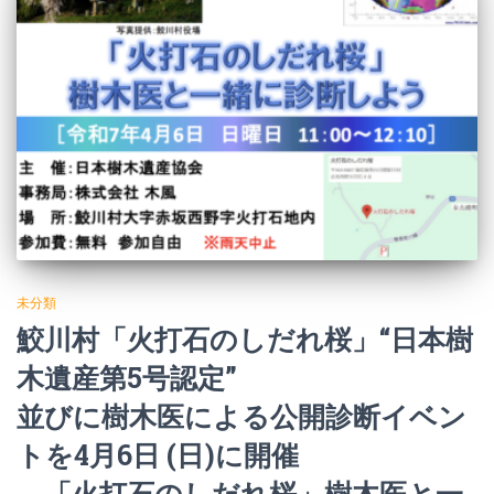
未分類
鮫川村「火打石のしだれ桜」“日本樹
木遺産第5号認定”
並びに樹木医による公開診断イベン
トを4月6日 (日)に開催
―「火打石のしだれ桜」樹木医と一